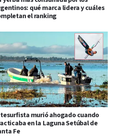
rgentinos: qué marca lidera y cuáles
ompletan el ranking
itesurfista murió ahogado cuando
racticaba en la Laguna Setúbal de
anta Fe