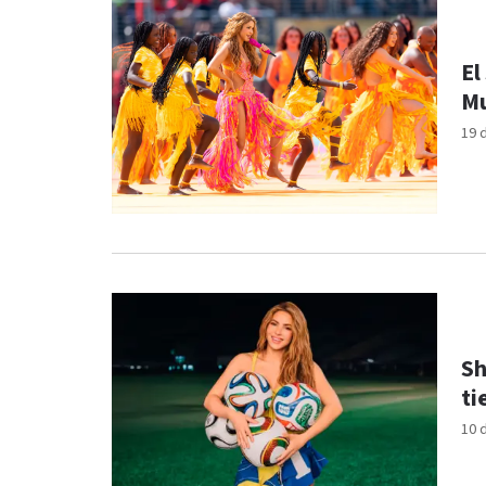
El
Mu
19 
Sh
ti
10 