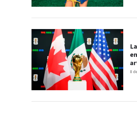
La
en
ar
8 d