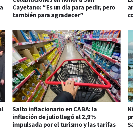
la
Cayetano: “Es un día para pedir, pero
a
también para agradecer”
c
al
Salto inflacionario en CABA: la
K
inflación de julio llegó al 2,9%
p
impulsada por el turismo y las tarifas
S