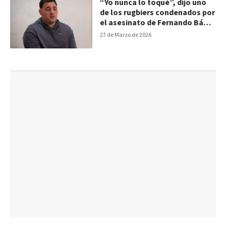
“Yo nunca lo toqué”, dijo uno
de los rugbiers condenados por
el asesinato de Fernando Báez
Sosa
27 de Marzo de 2026