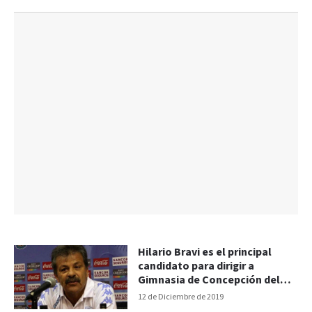
Hilario Bravi es el principal
candidato para dirigir a
Gimnasia de Concepción del
Uruguay
12 de Diciembre de 2019