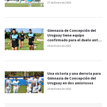
27 de Enero de 2020
Gimnasia de Concepción del
Uruguay tiene equipo
confirmado para el duelo ante
San Martín
24 de Enero de 2020
Una victoria y una derrota para
Gimnasia de Concepción del
Uruguay en dos amistosos
19 de Enero de 2020