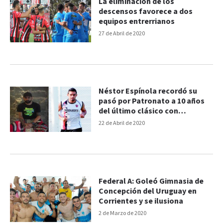
La eliminación de los
descensos favorece a dos
equipos entrerrianos
27 de Abril de 2020
Néstor Espínola recordó su
pasó por Patronato a 10 años
del último clásico con
Gimnasia
22 de Abril de 2020
Federal A: Goleó Gimnasia de
Concepción del Uruguay en
Corrientes y se ilusiona
2 de Marzo de 2020