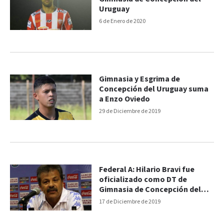
Uruguay
6 de Enero de 2020
Gimnasia y Esgrima de
Concepción del Uruguay suma
a Enzo Oviedo
29 de Diciembre de 2019
Federal A: Hilario Bravi fue
oficializado como DT de
Gimnasia de Concepción del
Uruguay
17 de Diciembre de 2019