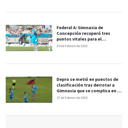
Federal A: Gimnasia de
Concepción recuperó tres
puntos vitales para el
descenso
29 de Febrero de 2020
Depro se metió en puestos de
clasificación tras derrotar a
Gimnasia que se complica en el
Federal A
17 de Febrero de 2020