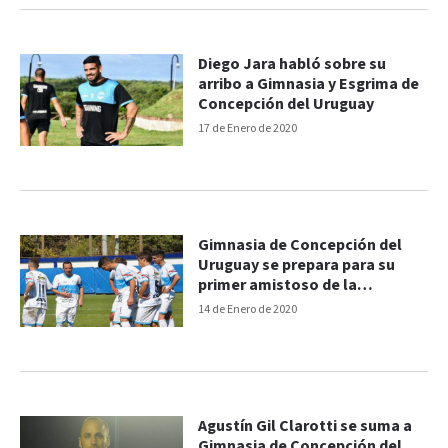
Diego Jara habló sobre su
arribo a Gimnasia y Esgrima de
Concepción del Uruguay
17 de Enero de 2020
Gimnasia de Concepción del
Uruguay se prepara para su
primer amistoso de la
pretemporada
14 de Enero de 2020
Agustín Gil Clarotti se suma a
Gimnasia de Concepción del