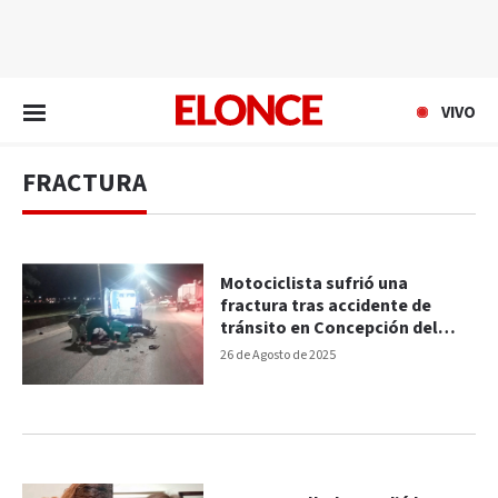
EN VIVO
VIVO
FRACTURA
Motociclista sufrió una
fractura tras accidente de
tránsito en Concepción del
Uruguay
26 de Agosto de 2025