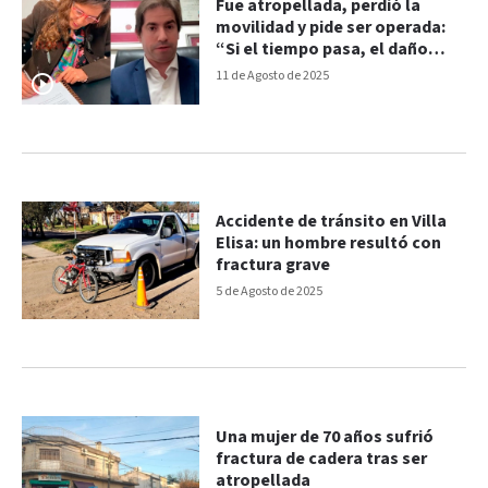
Fue atropellada, perdió la
movilidad y pide ser operada:
“Si el tiempo pasa, el daño
será irreversible”
11 de Agosto de 2025
Accidente de tránsito en Villa
Elisa: un hombre resultó con
fractura grave
5 de Agosto de 2025
Una mujer de 70 años sufrió
fractura de cadera tras ser
atropellada