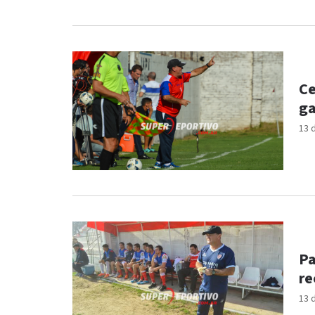
Ce
ga
13 
Pa
re
13 