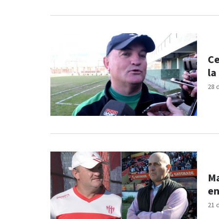
Ce
la
28 
Ma
en
21 