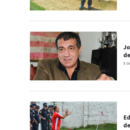
Jo
de
8 d
Ed
de