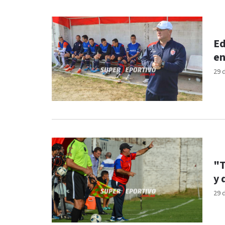
Ed
en
29 
"T
y 
29 