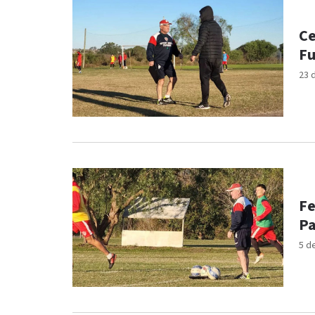
Ce
Fu
23 
Fe
Pa
5 d