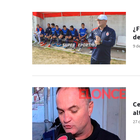
¿F
de
9 d
Ce
al
27 