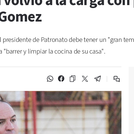
 volvió a la carga co
é Gomez
l presidente de Patronato debe tener un "gran temor
a "barrer y limpiar la cocina de su casa".