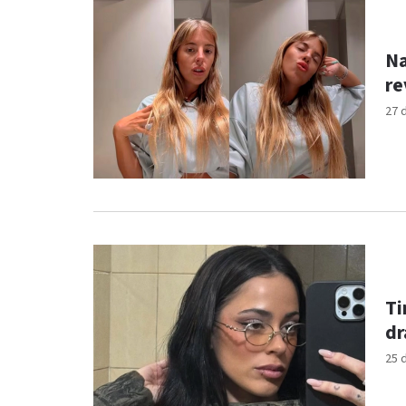
Na
27 
Ti
dr
25 