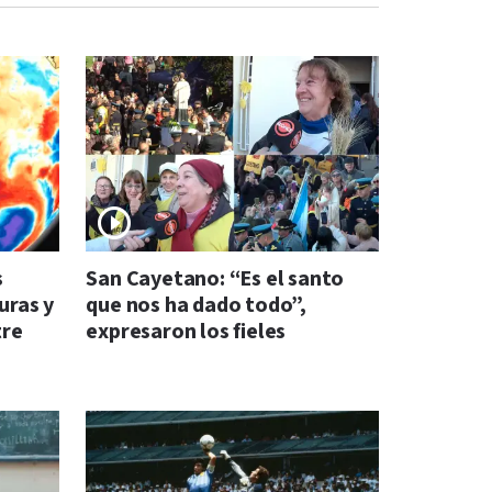
s
San Cayetano: “Es el santo
uras y
que nos ha dado todo”,
tre
expresaron los fieles