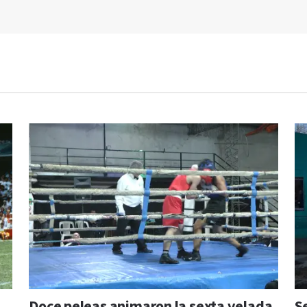
Doce peleas animaron la sexta velada
S