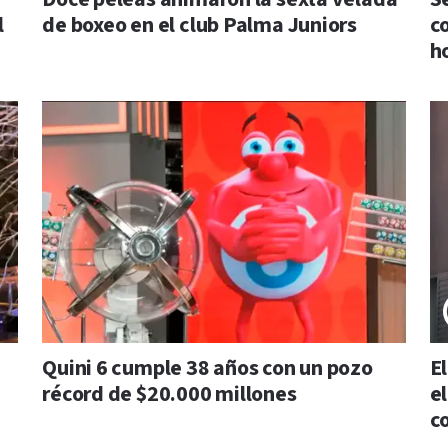
l
de boxeo en el club Palma Juniors
c
h
Quini 6 cumple 38 años con un pozo
E
récord de $20.000 millones
e
c