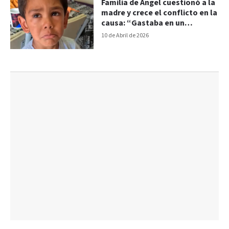
Familia de Ángel cuestionó a la
madre y crece el conflicto en la
causa: “Gastaba en un
abogado y no en su hijo”
10 de Abril de 2026