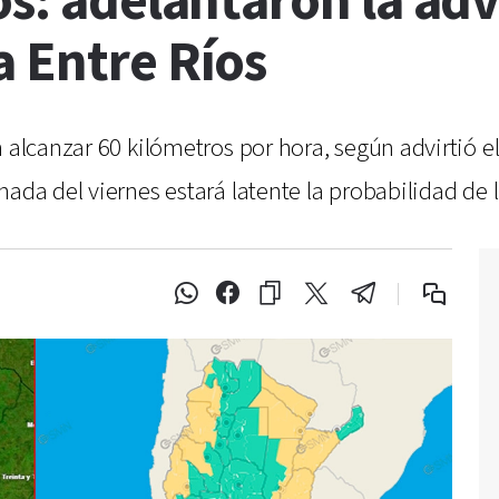
os: adelantaron la adv
a Entre Ríos
n alcanzar 60 kilómetros por hora, según advirtió e
ada del viernes estará latente la probabilidad de ll