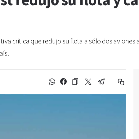
st redujo su flota y c
iva crítica que redujo su flota a sólo dos aviones
aís.