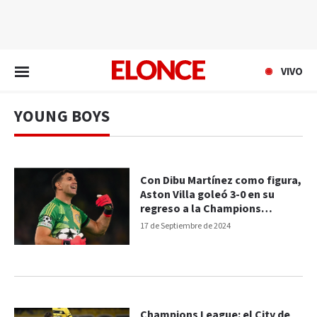
EN VIVO
VIVO
YOUNG BOYS
Con Dibu Martínez como figura,
Aston Villa goleó 3-0 en su
regreso a la Champions
League: videos
17 de Septiembre de 2024
Champions League: el City de