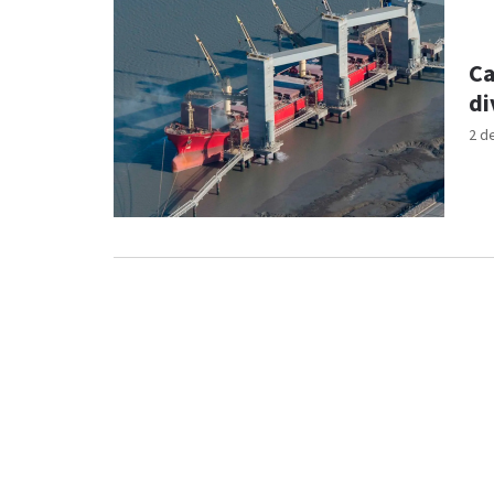
Ca
di
2 d