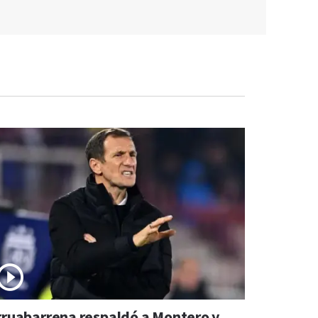
rruabarrena respaldó a Montero y