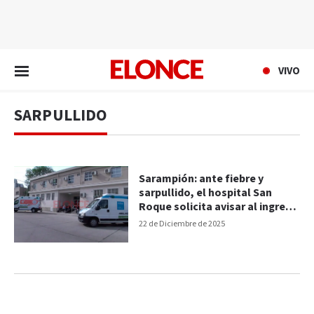
EN VIVO
VIVO
SARPULLIDO
Sarampión: ante fiebre y
sarpullido, el hospital San
Roque solicita avisar al ingreso
y usar barbijo
22 de Diciembre de 2025