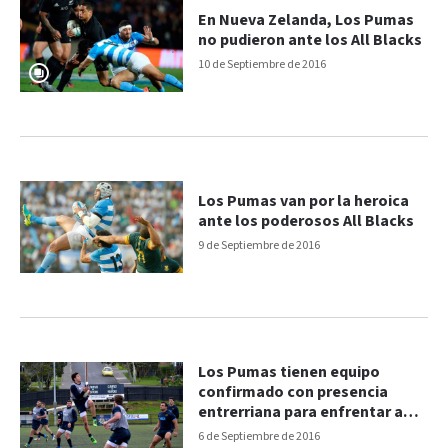
En Nueva Zelanda, Los Pumas
no pudieron ante los All Blacks
10 de Septiembre de 2016
Los Pumas van por la heroica
ante los poderosos All Blacks
9 de Septiembre de 2016
Los Pumas tienen equipo
confirmado con presencia
entrerriana para enfrentar a
los All Blacks
6 de Septiembre de 2016