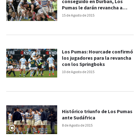
conseguido en Durban, Los
Pumas le darán revancha a
Sudáfrica
15 de Agosto de 2015
Los Pumas: Hourcade confirmó
los jugadores para la revancha
con los Springboks
10 de Agosto de 2015
Histórico triunfo de Los Pumas
ante Sudáfrica
8 de Agosto de 2015