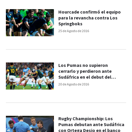
Hourcade confirmó el equipo
para la revancha contra Los
Springboks
25 de Agosto de 2016
Los Pumas no supieron
cerrarlo y perdieron ante
Sudáfrica en el debut del
Championship
20 de Agosto de 2016
Rugby Championship: Los
Pumas debutan ante Sudáfrica
con Ortega Desio en el banco