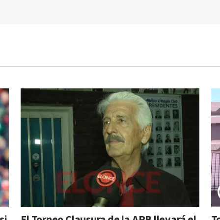
si
El Torneo Clausura de la APB llevará el
T