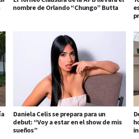
a
nombre de Orlando “Chungo” Butta
e
p
ía
Daniela Celis se prepara para un
D
debut: “Voy a estar en el show de mis
h
sueños”
i