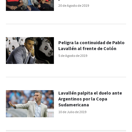
trabajo para la gente que
20 de Agosto de 2019
quiere al club"
Peligra la continuidad de Pablo
Lavallén al frente de Colón
5 de Agosto de 2019
Lavallén palpita el duelo ante
Argentinos por la Copa
Sudamericana
10 de Julio de 2019