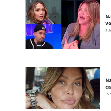
Na
vo
3 d
Na
ca
15 