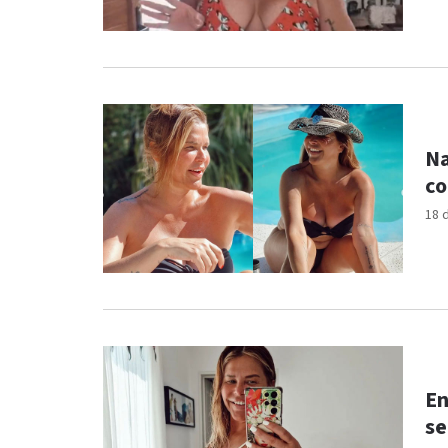
Na
co
18 
En
se