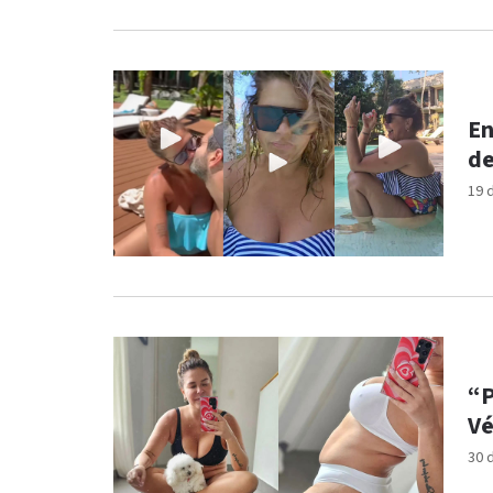
En
de
19 
“P
Vé
30 