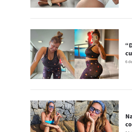
“D
cu
6 d
Na
co