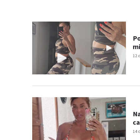
Po
mi
12 
Na
ca
14 