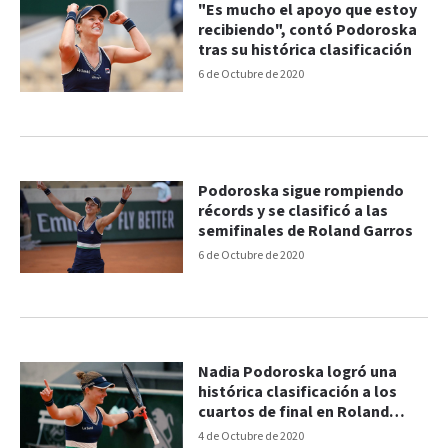
"Es mucho el apoyo que estoy
recibiendo", contó Podoroska
tras su histórica clasificación
6 de Octubre de 2020
Podoroska sigue rompiendo
récords y se clasificó a las
semifinales de Roland Garros
6 de Octubre de 2020
Nadia Podoroska logró una
histórica clasificación a los
cuartos de final en Roland
Garros
4 de Octubre de 2020