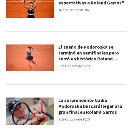
expectativas a Roland Garros"
16 de Octubre de 2020
El sueño de Podoroska se
terminó en semifinales pero
cerró un histórico Roland
Garros
8 de Octubre de 2020
La sorprendente Nadia
Podoroska buscará llegar a la
gran final en Roland Garros
8 de Octubre de 2020