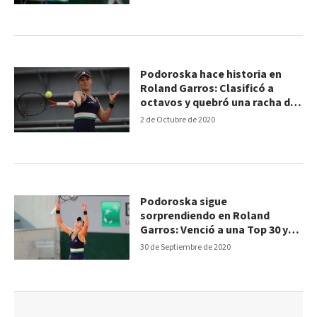
Podoroska hace historia en
Roland Garros: Clasificó a
octavos y quebró una racha de
9 años
2 de Octubre de 2020
Podoroska sigue
sorprendiendo en Roland
Garros: Venció a una Top 30 y
pasó a tercera ronda
30 de Septiembre de 2020