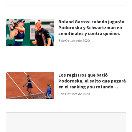
Roland Garros: cuándo jugarán
Podoroska y Schwartzman en
semifinales y contra quiénes
6 de Octubre de 2020
Los registros que batió
Podoroska, el salto que pegará
en el ranking y su rotundo
cambio económico
6 de Octubre de 2020