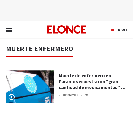
EN VIVO
VIVO
MUERTE ENFERMERO
Muerte de enfermero en
Paraná: secuestraron "gran
cantidad de medicamentos" y
un arma en su vivienda
20 de Mayo de 2026