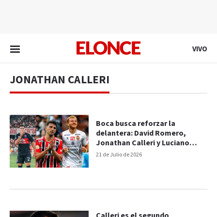
EN VIVO
VIVO
JONATHAN CALLERI
Boca busca reforzar la
delantera: David Romero,
Jonathan Calleri y Luciano
Gondou, los apuntados
21 de Julio de 2026
Calleri es el segundo