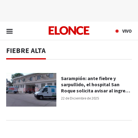
EN VIVO
VIVO
FIEBRE ALTA
Sarampión: ante fiebre y
sarpullido, el hospital San
Roque solicita avisar al ingreso
y usar barbijo
22 de Diciembre de 2025