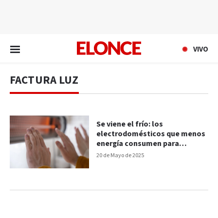
EN VIVO
VIVO
FACTURA LUZ
Se viene el frío: los
electrodomésticos que menos
energía consumen para
calefaccionar el hogar
20 de Mayo de 2025