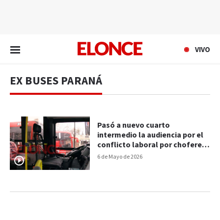
EN VIVO
VIVO
EX BUSES PARANÁ
Pasó a nuevo cuarto
intermedio la audiencia por el
conflicto laboral por choferes
despedidos
6 de Mayo de 2026