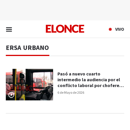
EN VIVO
VIVO
ERSA URBANO
Pasó a nuevo cuarto
intermedio la audiencia por el
conflicto laboral por choferes
despedidos
6 de Mayo de 2026