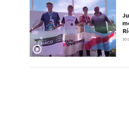
Ju
me
Rí
30 