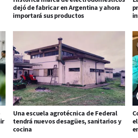
dejó de fabricar en Argentina y ahora
p
importará sus productos
i
o
Una escuela agrotécnica de Federal
C
ir
tendrá nuevos desagües, sanitarios y
e
cocina
e