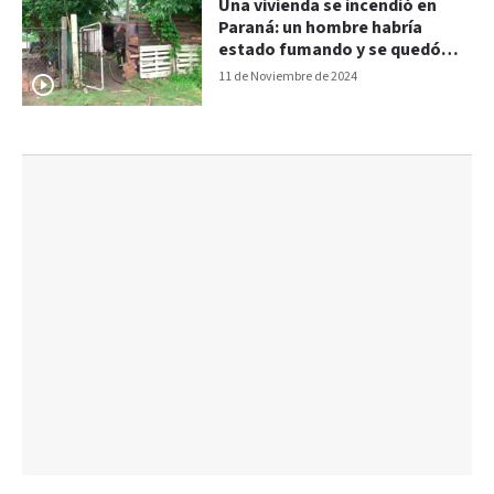
Una vivienda se incendió en
Paraná: un hombre habría
estado fumando y se quedó
dormido
11 de Noviembre de 2024