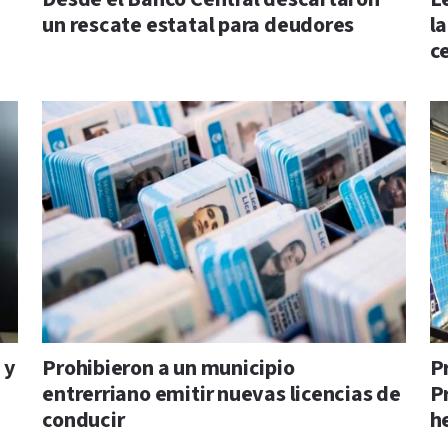
un rescate estatal para deudores
l
c
 y
Prohibieron a un municipio
P
entrerriano emitir nuevas licencias de
P
conducir
h