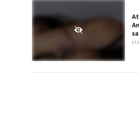
At
An
sa
17 