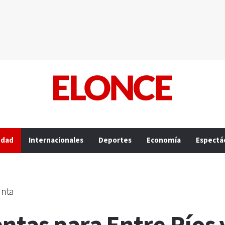
edad
Internacionales
Deportes
Economía
Espectá
anta