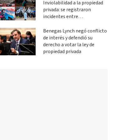
Inviolabilidad a la propiedad
privada: se registraron
incidentes entre
manifestantes y policías en el
Congreso
Benegas Lynch negó conflicto
de interés y defendió su
derecho a votar la ley de
propiedad privada