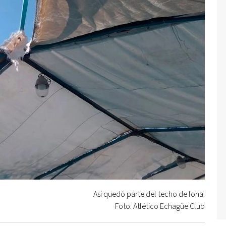
Así quedó parte del techo de lona.
Foto: Atlético Echagüe Club