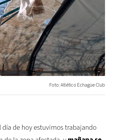
Foto: Atlético Echagüe Club
 día de hoy estuvimos trabajando
n de la zona afectada, y
mañana se