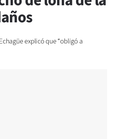
echo de lona de la
daños
e Echagüe explicó que “obligó a