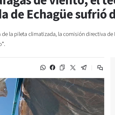
áfagas de viento, el t
da de Echagüe sufrió 
 de la pileta climatizada, la comisión directiva d
”.