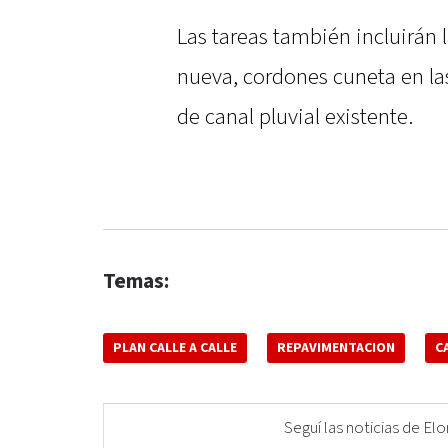
Las tareas también incluirán 
nueva, cordones cuneta en las
de canal pluvial existente.
Temas:
PLAN CALLE A CALLE
REPAVIMENTACION
C
Seguí las noticias de 