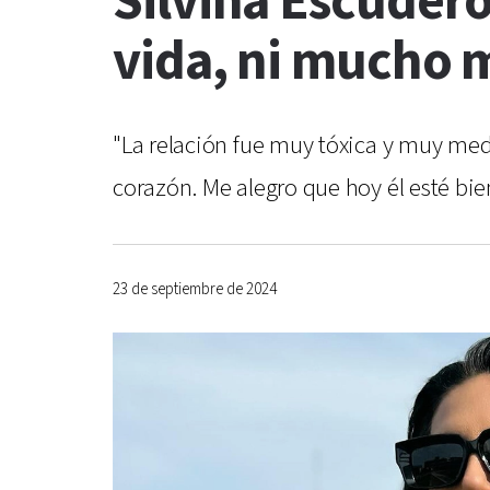
Silvina Escudero
vida, ni mucho
"La relación fue muy tóxica y muy med
corazón. Me alegro que hoy él esté bien
23 de septiembre de 2024