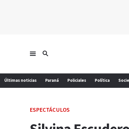
Últimas noticias
Paraná
Policiales
Política
Soci
ESPECTÁCULOS