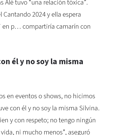
s Alé tuvo “una relación tóxica”.
l Cantando 2024 y ella espera
Ni en p… compartiría camarín con
on él y no soy la misma
os en eventos o shows, no hicimos
ve con él y no soy la misma Silvina.
ien y con respeto; no tengo ningún
i vida, ni mucho menos”, aseguró