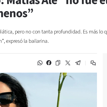
: Matías Alé “no fue 
 menos”
iática, pero no con tanta profundidad. Es más lo 
”, expresó la bailarina.