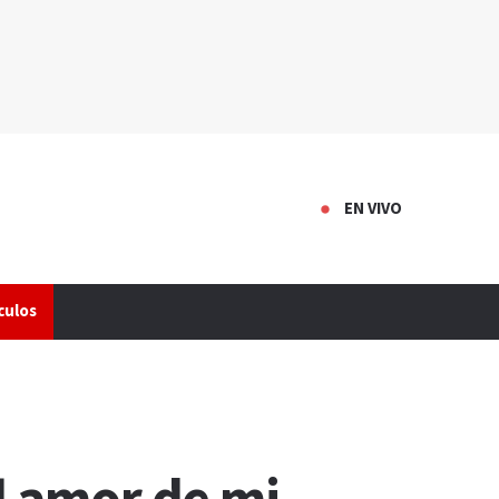
EN VIVO
culos