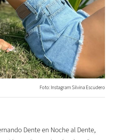
Foto: Instagram Silvina Escudero
ernando Dente en Noche al Dente,