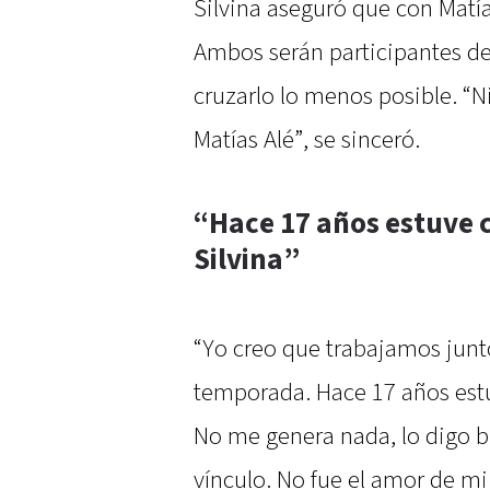
Silvina aseguró que con Matía
Ambos serán participantes de
cruzarlo lo menos posible. “
Matías Alé”, se sinceró.
“Hace 17 años estuve c
Silvina”
“Yo creo que trabajamos junt
temporada. Hace 17 años estu
No me genera nada, lo digo b
vínculo. No fue el amor de m