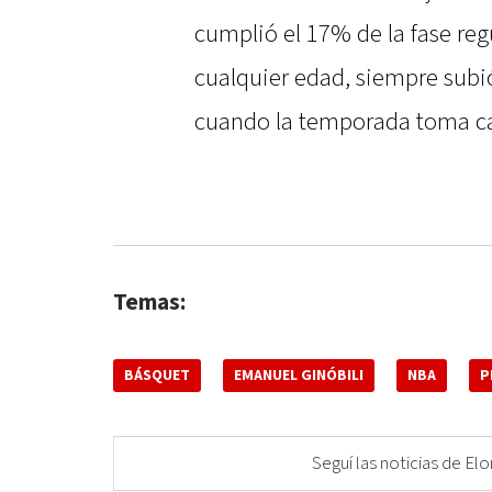
cumplió el 17% de la fase reg
cualquier edad, siempre subió
cuando la temporada toma ca
Temas:
BÁSQUET
EMANUEL GINÓBILI
NBA
P
Seguí las noticias de 