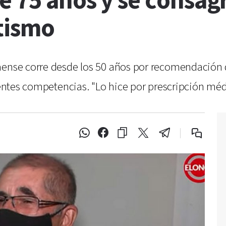
e 75 años y se consa
etismo
aense corre desde los 50 años por recomendación 
erentes competencias. "Lo hice por prescripción méd