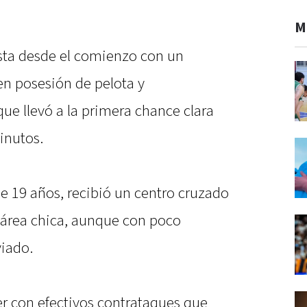
M
ista desde el comienzo con un
en posesión de pelota y
que llevó a la primera chance clara
inutos.
de 19 años, recibió un centro cruzado
l área chica, aunque con poco
iado.
r con efectivos contrataques que