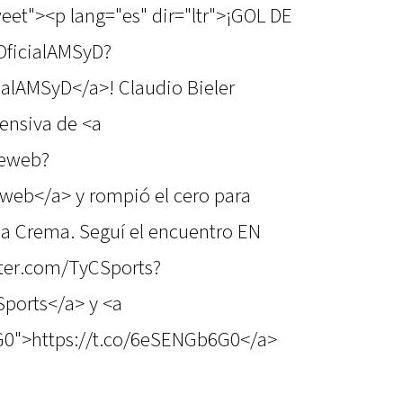
eet"><p lang="es" dir="ltr">¡GOL DE
/OficialAMSyD?
alAMSyD</a>! Claudio Bieler
ensiva de <a
feweb?
eb</a> y rompió el cero para
 la Crema. Seguí el encuentro EN
itter.com/TyCSports?
ports</a> y <a
G0">https://t.co/6eSENGb6G0</a>