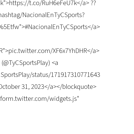
7k">https://t.co/RuH6eFeU7k</a> ??
m/hashtag/NacionalEnTyCSports?
c%5Etfw">#NacionalEnTyCSports</a>
HR">pic.twitter.com/XF6x7YhDHR</a>
 (@TyCSportsPlay) <a
yCSportsPlay/status/171917310771643
October 31, 2023</a></blockquote>
atform.twitter.com/widgets.js"