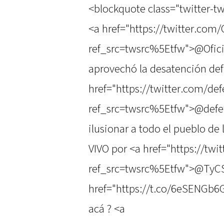
<blockquote class="twitter-tw
<a href="https://twitter.com
ref_src=twsrc%5Etfw">@Ofici
aprovechó la desatención def
href="https://twitter.com/de
ref_src=twsrc%5Etfw">@defew
ilusionar a todo el pueblo de
VIVO por <a href="https://tw
ref_src=twsrc%5Etfw">@TyCS
href="https://t.co/6eSENGb6
acá ? <a