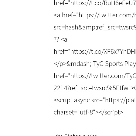
href="https://t.co/RuH6eFeU
<a href="https://twitter.co
src=hash&amp;ref_src=twsr
?? <a
href="https://t.co/XF6x7YhD
</p>&mdash; TyC Sports Play
href="https://twitter.com/T
2214?ref_src=twsrc%5Etfw">
<script async src="https://pl
charset="utf-8"></script>