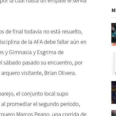
 por la cual hasta un empate le servía
M
os de final todavía no está resuelto,
sciplina de la AFA debe fallar aún en
mes y Gimnasia y Esgrima de
l sábado pasado su encuentro, por
 arquero visitante, Brian Olivera.
parejo, el conjunto local supo
 al promediar el segundo período,
arquero Marcos Peano, una corrida de