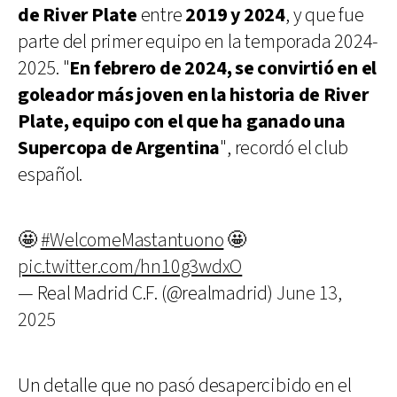
de River Plate
entre
2019 y 2024
, y que fue
parte del primer equipo en la temporada 2024-
2025. "
En febrero de 2024, se convirtió en el
goleador más joven en la historia de River
Plate, equipo con el que ha ganado una
Supercopa de Argentina
", recordó el club
español.
🤩
#WelcomeMastantuono
🤩
pic.twitter.com/hn10g3wdxO
— Real Madrid C.F. (@realmadrid)
June 13,
2025
Un detalle que no pasó desapercibido en el