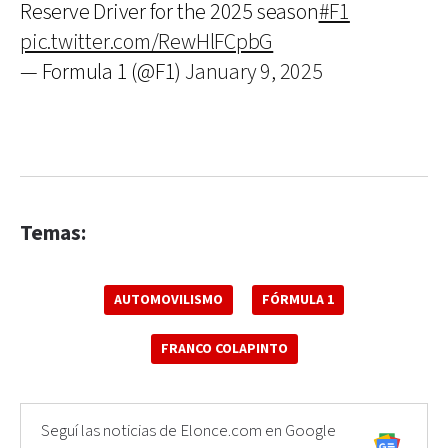
Reserve Driver for the 2025 season
#F1
pic.twitter.com/RewHlFCpbG
— Formula 1 (@F1)
January 9, 2025
Temas:
AUTOMOVILISMO
FÓRMULA 1
FRANCO COLAPINTO
Seguí las noticias de Elonce.com en Google