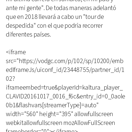
ante mi gente". De todas maneras adelantó
que en 2018 llevará a cabo un "tour de
despedida" con el que podría recorrer
diferentes países.
<iframe
src="https://vodgc.com/p/102/sp/10200/emb
edIframeJs/uiconf_id/23448755/partner_id/1
02?
iframeembed=true&playerId=kaltura_player_
CLAVID20161017_0016_f6c&entry_id=0_0aole
0b1&flashvars[streamerType]=auto"
width="560" height="395" allowfullscreen
webkitallowfullscreen mozAllowFullScreen
frameborder="0"></iframe>