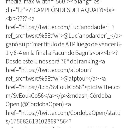
media-max-width="560"><p lang="es"
dir="ltr">? ¡CAMPEÓN DESDE LA QUALY!<br>
<br>???? <a
href="https://twitter.com/Lucianodarderi_?
ref_src=twsrc%5Etfw">@Lucianodarderi_</a>
ganó su primer título de ATP luego de vencer 6-
1 y 6-4 en la final a Facundo Bagnis<br><br>?
Desde este lunes será 76º del ranking <a
href="https://twitter.com/atptour?
ref_src=twsrc%5Etfw">@atptour</a> <a
href="https://t.co/SvEoukCo56">pic.twitter.co
m/SvEoukCo56</a></p>&mdash; Córdoba
Open (@CordobaOpen) <a
href="https://twitter.com/CordobaOpen/statu
s/1756826131028697564?