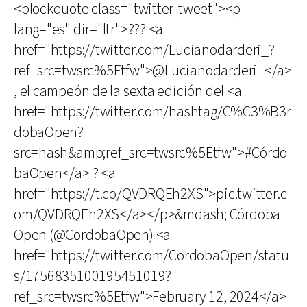
<blockquote class="twitter-tweet"><p
lang="es" dir="ltr">??? <a
href="https://twitter.com/Lucianodarderi_?
ref_src=twsrc%5Etfw">@Lucianodarderi_</a>
, el campeón de la sexta edición del <a
href="https://twitter.com/hashtag/C%C3%B3r
dobaOpen?
src=hash&amp;ref_src=twsrc%5Etfw">#Córdo
baOpen</a> ? <a
href="https://t.co/QVDRQEh2XS">pic.twitter.c
om/QVDRQEh2XS</a></p>&mdash; Córdoba
Open (@CordobaOpen) <a
href="https://twitter.com/CordobaOpen/statu
s/1756835100195451019?
ref_src=twsrc%5Etfw">February 12, 2024</a>