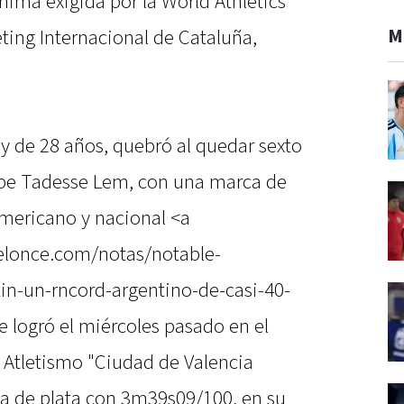
nima exigida por la World Athletics
M
ting Internacional de Cataluña,
y de 28 años, quebró al quedar sexto
ope Tadesse Lem, con una marca de
mericano y nacional <a
.elonce.com/notas/notable-
in-un-rncord-argentino-de-casi-40-
 logró el miércoles pasado en el
 Atletismo "Ciudad de Valencia
a de plata con 3m39s09/100, en su