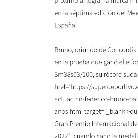
próximo al lograr la marca mí
en la séptima edición del Mee
España.
Bruno, oriundo de Concordia 
en la prueba que ganó el etí
3m38s03/100, su récord suda
href='https://superdeportivo
actuacinn-federico-bruno-bat
anos.htm' target='_blank'>que
Gran Premio Internacional de
2022", cuando ganó la medall