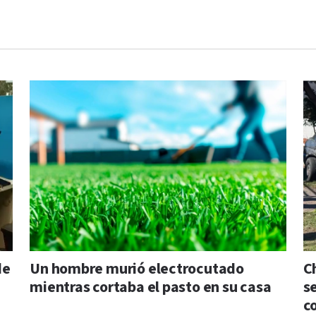
de
Un hombre murió electrocutado
C
mientras cortaba el pasto en su casa
s
c