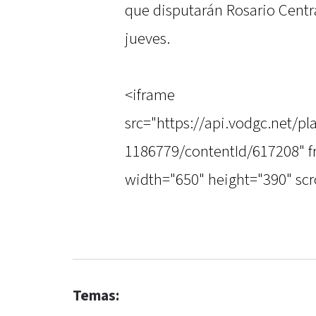
que disputarán Rosario Centr
jueves.
<iframe
src="https://api.vodgc.net/
1186779/contentId/617208" f
width="650" height="390" scr
Temas: