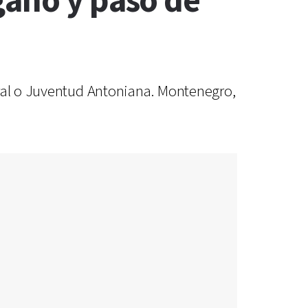
ganó y pasó de
tral o Juventud Antoniana. Montenegro,