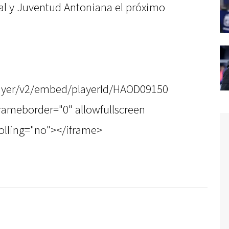
al y Juventud Antoniana el próximo
player/v2/embed/playerId/HAOD09150
rameborder="0" allowfullscreen
olling="no"></iframe>