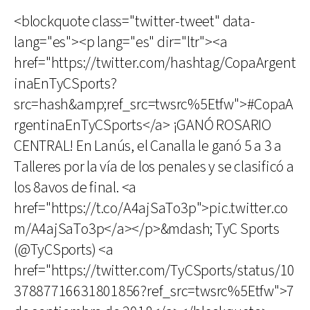
<blockquote class="twitter-tweet" data-
lang="es"><p lang="es" dir="ltr"><a
href="https://twitter.com/hashtag/CopaArgent
inaEnTyCSports?
src=hash&amp;ref_src=twsrc%5Etfw">#CopaA
rgentinaEnTyCSports</a> ¡GANÓ ROSARIO
CENTRAL! En Lanús, el Canalla le ganó 5 a 3 a
Talleres por la vía de los penales y se clasificó a
los 8avos de final. <a
href="https://t.co/A4ajSaTo3p">pic.twitter.co
m/A4ajSaTo3p</a></p>&mdash; TyC Sports
(@TyCSports) <a
href="https://twitter.com/TyCSports/status/10
37887716631801856?ref_src=twsrc%5Etfw">7