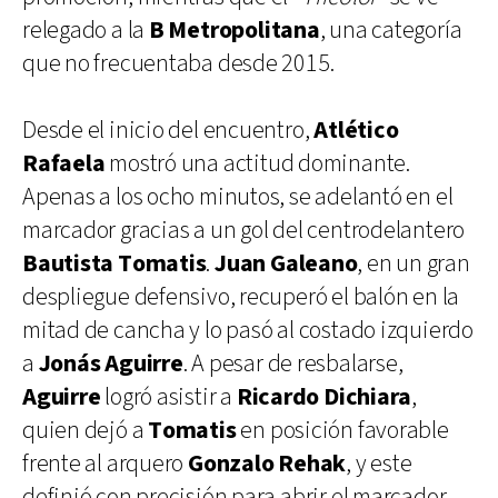
relegado a la
B Metropolitana
, una categoría
que no frecuentaba desde 2015.
Desde el inicio del encuentro,
Atlético
Rafaela
mostró una actitud dominante.
Apenas a los ocho minutos, se adelantó en el
marcador gracias a un gol del centrodelantero
Bautista Tomatis
.
Juan Galeano
, en un gran
despliegue defensivo, recuperó el balón en la
mitad de cancha y lo pasó al costado izquierdo
a
Jonás Aguirre
. A pesar de resbalarse,
Aguirre
logró asistir a
Ricardo Dichiara
,
quien dejó a
Tomatis
en posición favorable
frente al arquero
Gonzalo Rehak
, y este
definió con precisión para abrir el marcador.