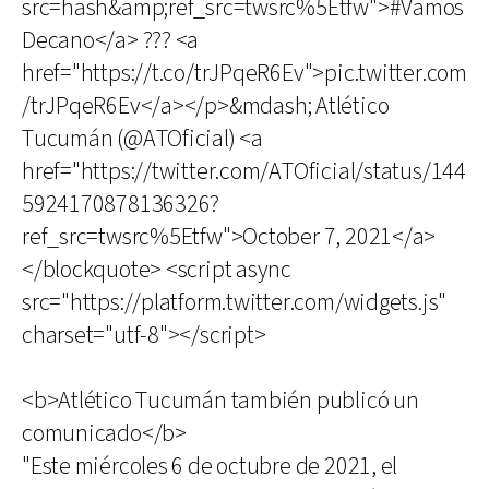
src=hash&amp;ref_src=twsrc%5Etfw">#Vamos
Decano</a> ??? <a
href="https://t.co/trJPqeR6Ev">pic.twitter.com
/trJPqeR6Ev</a></p>&mdash; Atlético
Tucumán (@ATOficial) <a
href="https://twitter.com/ATOficial/status/144
5924170878136326?
ref_src=twsrc%5Etfw">October 7, 2021</a>
</blockquote> <script async
src="https://platform.twitter.com/widgets.js"
charset="utf-8"></script>
<b>Atlético Tucumán también publicó un
comunicado</b>
"Este miércoles 6 de octubre de 2021, el