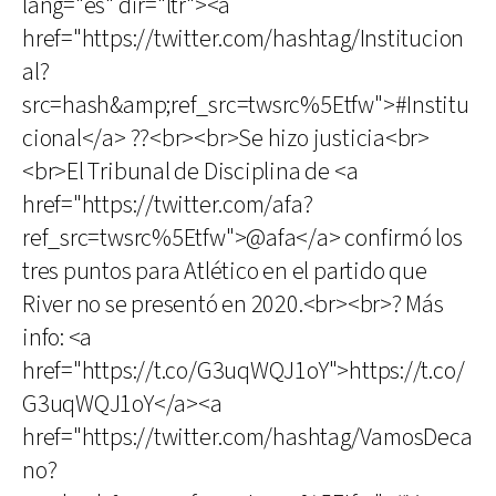
lang="es" dir="ltr"><a
href="https://twitter.com/hashtag/Institucion
al?
src=hash&amp;ref_src=twsrc%5Etfw">#Institu
cional</a> ??<br><br>Se hizo justicia<br>
<br>El Tribunal de Disciplina de <a
href="https://twitter.com/afa?
ref_src=twsrc%5Etfw">@afa</a> confirmó los
tres puntos para Atlético en el partido que
River no se presentó en 2020.<br><br>? Más
info: <a
href="https://t.co/G3uqWQJ1oY">https://t.co/
G3uqWQJ1oY</a><a
href="https://twitter.com/hashtag/VamosDeca
no?