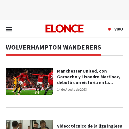
EN VIVO
VIVO
WOLVERHAMPTON WANDERERS
Manchester United, con
Garnacho y Lisandro Martínez,
debutó con victoria en la
Premier League
14 de Agosto de 2023
Video: técnico de la liga inglesa