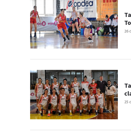
Ta
To
26 
Ta
cl
25 