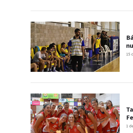
Bá
nu
15 
Ta
F
1 d