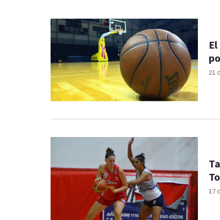
El
po
21 
Ta
To
17 