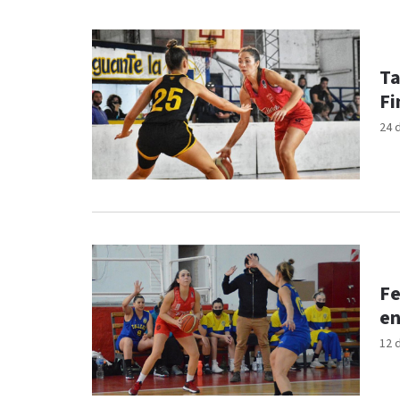
Ta
Fi
24 
Fe
en
12 