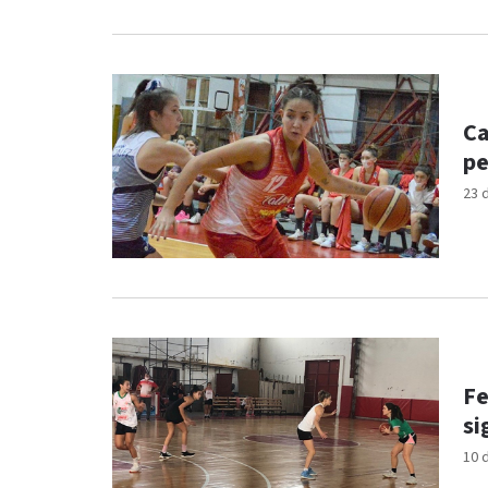
Ca
pe
23 
Fe
si
10 