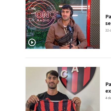
Pa
se
22 
Pa
ex
4 d