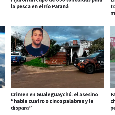
la pesca en el río Paraná
t
m
Crimen en Gualeguaychú: el asesino
F
“habla cuatro o cinco palabras y le
c
dispara”
pe