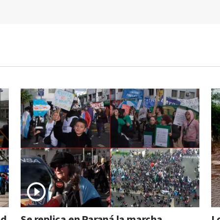
ad
Se replica en Paraná la marcha
L