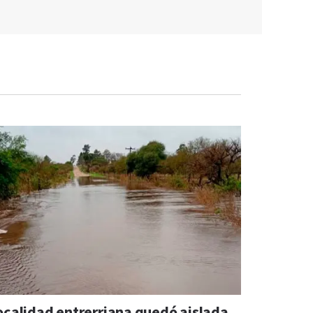
ocalidad entrerriana quedó aislada