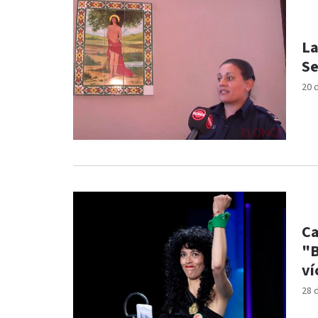
La
Se
20 
Ca
"B
ví
28 