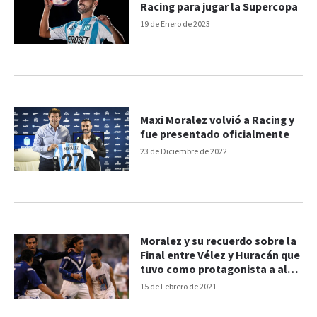
Racing para jugar la Supercopa
19 de Enero de 2023
Maxi Moralez volvió a Racing y
fue presentado oficialmente
23 de Diciembre de 2022
Moralez y su recuerdo sobre la
Final entre Vélez y Huracán que
tuvo como protagonista a al
entrerriano Larrivey
15 de Febrero de 2021